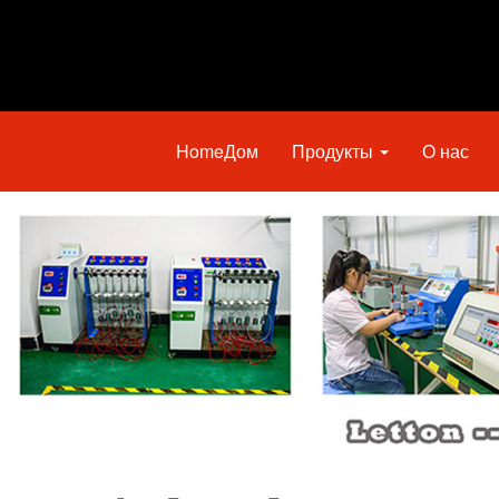
HomeДом
Продукты
О нас