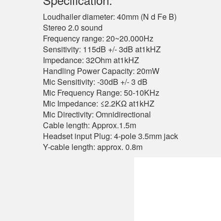
Loudhailer diameter: 40mm (N d Fe B)
Stereo 2.0 sound
Frequency range: 20~20.000Hz
Sensitivity: 115dB +/- 3dB at1kHZ
Impedance: 32Ohm at1kHZ
Handling Power Capacity: 20mW
Mic Sensitivity: -30dB +/- 3 dB
Mic Frequency Range: 50-10KHz
Mic Impedance: ≤2.2KΩ at1kHZ
Mic Directivity: Omnidirectional
Cable length: Approx.1.5m
Headset input Plug: 4-pole 3.5mm jack
Y-cable length: approx. 0.8m